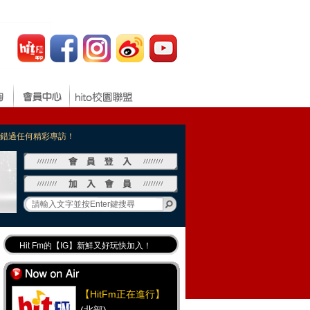
，不錯過任何精彩專訪！
Hit Fm的【IG】新鮮又好玩快加入！
Hit Fm【FB臉書粉絲團】等你加入！
最專業《DJ推薦》好音樂千萬別錯過！
【HitFm正在進行】
好康報報 最新優惠訊息都在這！