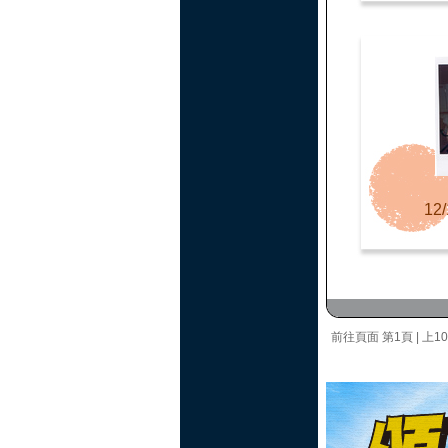
12/
前往頁面
第1頁
|
上1