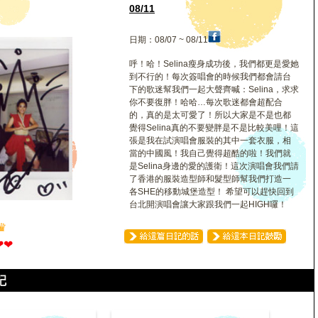
08/11
日期：08/07 ~ 08/11
呼！哈！Selina瘦身成功後，我們都更是愛她
到不行的！每次簽唱會的時候我們都會請台
下的歌迷幫我們一起大聲齊喊：Selina，求求
你不要復胖！哈哈…每次歌迷都會超配合
的，真的是太可愛了！所以大家是不是也都
覺得Selina真的不要變胖是不是比較美哩！這
張是我在試演唱會服裝的其中一套衣服，相
當的中國風！我自己覺得超酷的啦！我們就
是Selina身邊的愛的護衛！這次演唱會我們請
了香港的服裝造型師和髮型師幫我們打造一
各SHE的移動城堡造型！ 希望可以趕快回到
台北開演唱會讓大家跟我們一起HIGH囉！
♛
❤
❤