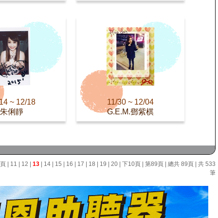
14 ~ 12/18
11/30 ~ 12/04
朱俐靜
G.E.M.鄧紫棋
0頁
|
11
|
12
|
13
|
14
|
15
|
16
|
17
|
18
|
19
|
20
|
下10頁
|
第89頁
| 總共 89頁 | 共 533
筆