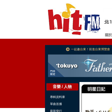
一起趣台東！前進台東博覽會
音樂 / 人物
專輯資料庫
單曲首播
最新發行