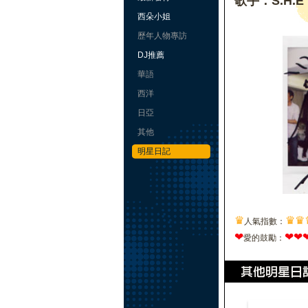
歌手：S.H.E
西朵小姐
歷年人物專訪
DJ推薦
華語
西洋
日亞
其他
明星日記
♛
♛
♛
人氣指數：
❤
❤
❤
愛的鼓勵：