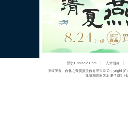
關於Hitoradio.Com
│
人才招募
版權所有，台北之音廣播股份有限公司 Copyright (C) 20
建議瀏覽器版本 IE 7.0以上