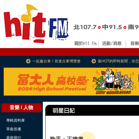
一起趣台東！前進台東博覽會
最HOT的即時新聞，你
音樂 / 人物
專輯資料庫
單曲首播
最新發行