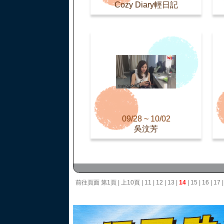
Cozy Diary輕日記
09/28 ~ 10/02
吳汶芳
前往頁面
第1頁
|
上10頁
|
11
|
12
|
13
|
14
|
15
|
16
|
17