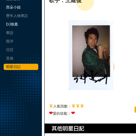
歌手：王建復
西朵小姐
歷年人物專訪
DJ推薦
華語
西洋
日亞
其他
明星日記
♛
♛
♛
♛
人氣指數：
❤
❤
愛的鼓勵：