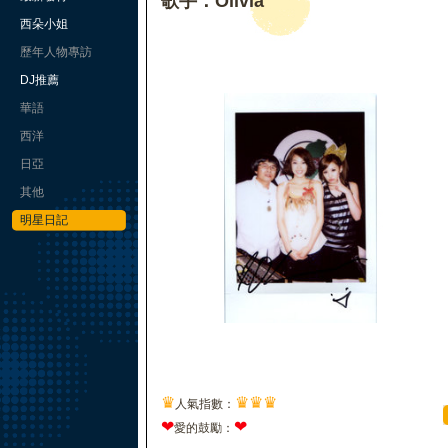
歌手：Olivia
西朵小姐
歷年人物專訪
DJ推薦
華語
西洋
日亞
其他
明星日記
♛
♛
♛
♛
人氣指數：
❤
❤
愛的鼓勵：