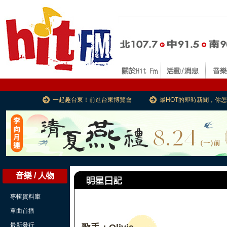
一起趣台東！前進台東博覽會
最HOT的即時新聞，你
音樂 / 人物
專輯資料庫
單曲首播
最新發行