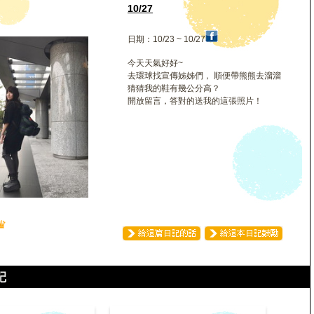
10/27
日期：10/23 ~ 10/27
今天天氣好好~
去環球找宣傳姊姊們， 順便帶熊熊去溜溜
猜猜我的鞋有幾公分高？
開放留言，答對的送我的這張照片！
♛