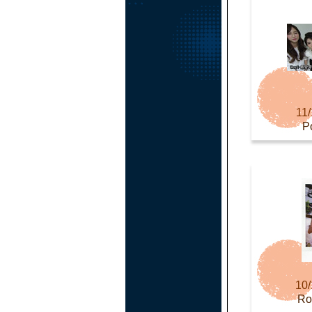
11/
P
10/
R