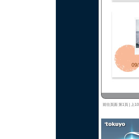
09/
前往頁面
第1頁
|
上1