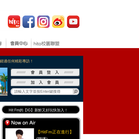
，不錯過任何精彩專訪！
Hit Fm的【IG】新鮮又好玩快加入！
Hit Fm【FB臉書粉絲團】等你加入！
最專業《DJ推薦》好音樂千萬別錯過！
【HitFm正在進行】
好康報報 最新優惠訊息都在這！