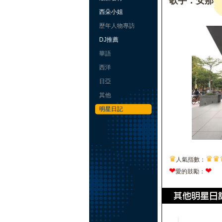
歌手：安那
西朵小姐
歷年人物專訪
DJ推薦
華語
西洋
日亞
其他
明星日記
♛
♛
♛
人氣指數：
❤
❤
愛的鼓勵：