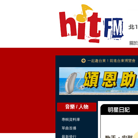
一起趣台東！前進台東博覽會
音樂 / 人物
專輯資料庫
單曲首播
最新發行