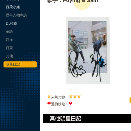
歌手：Fuying & Sam
西朵小姐
歷年人物專訪
DJ推薦
華語
西洋
日亞
其他
明星日記
♛
♛
♛
♛
人氣指數：
❤
❤
愛的鼓勵：