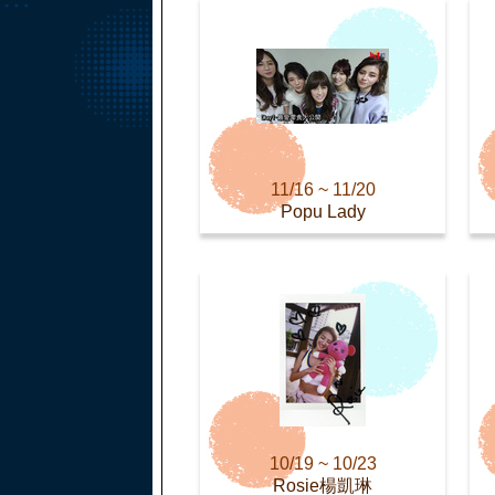
11/16 ~ 11/20
Popu Lady
10/19 ~ 10/23
Rosie楊凱琳