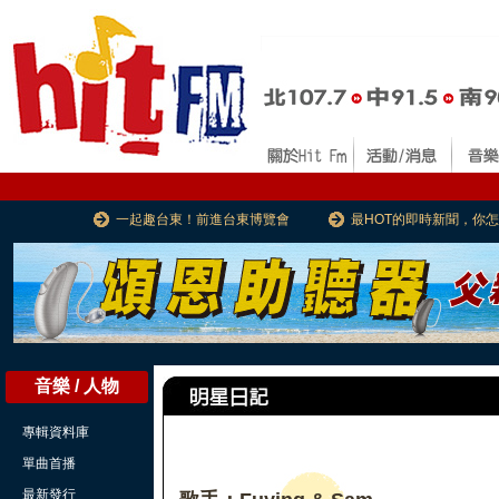
一起趣台東！前進台東博覽會
最HOT的即時新聞，你
音樂 / 人物
專輯資料庫
單曲首播
最新發行