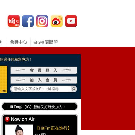
，不錯過任何精彩專訪！
Hit Fm的【IG】新鮮又好玩快加入！
Hit Fm【FB臉書粉絲團】等你加入！
最專業《DJ推薦》好音樂千萬別錯過！
【HitFm正在進行】
好康報報 最新優惠訊息都在這！