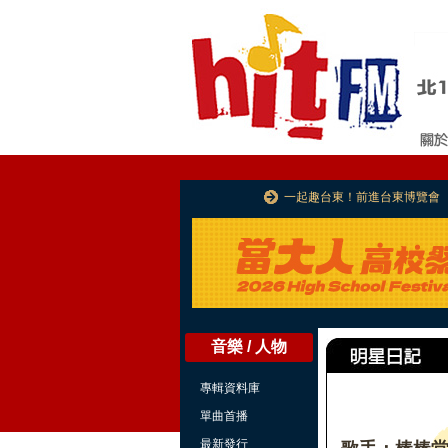
一起趣台東！前進台東博覽會
音樂 / 人物
專輯資料庫
單曲首播
最新發行