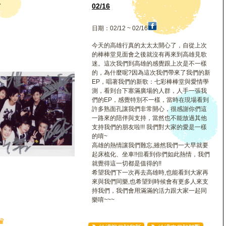
堂
02/16
日期：02/12 ~ 02/16
今天的高雄行真的太太太開心了，自從上次
的棒棒堂見面會之後就沒有再來到高雄見歌
迷。這次我們到高雄的感覺跟上次是不一樣
的，為什麼呢?因為這次我們帶來了我們的新
EP，唱著我們的新歌：七彩棒棒堂與愛情學
測，看到台下塞滿廣場的人群，人手一張我
們的EP，感覺特別不一樣，當時在現場看到
許多熟面孔讓我們非常開心，很感謝你們這
一路來的陪伴與支持，當然也不能放過其他
支持我們的朋友啦!!! 我們對大家的愛是一樣
的唷~
高雄的熱情讓我們難忘,雖然我們一大早就要
起床梳化、坐車!!但看到你們如此熱情，我們
就覺得這一切都是值得的!!
希望我們下一次再去高雄時,也能看到大家再
來與我們同樂,也希望到時候會有更多人來支
持我們，我們會用滿滿的活力跟大家一起同
樂唷~~~
♛