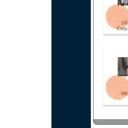
10/
Cozy
09/