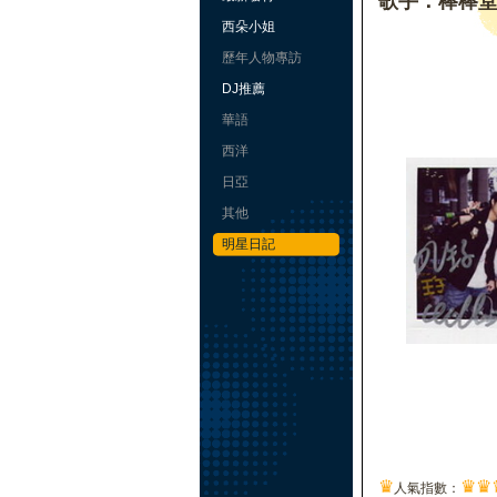
歌手：棒棒
西朵小姐
歷年人物專訪
DJ推薦
華語
西洋
日亞
其他
明星日記
♛
♛
♛
人氣指數：