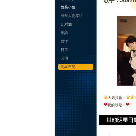
歌手：Joan
西朵小姐
歷年人物專訪
DJ推薦
華語
西洋
日亞
其他
明星日記
♛
♛
♛
人氣指數：
❤
❤
愛的鼓勵：