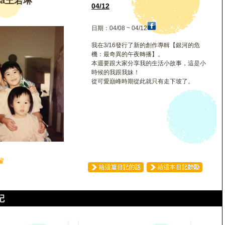
na王若琳
04/12
日期：04/08 ~ 04/12
我在3/16發行了新的創作專輯【銀河的危
機：最奇異的午夜轉播】。
本週要跟大家分享我的生活小故事，這是小
時候的我跟我妹！
從可愛巔峰時期從此就只有走下坡了。
♛