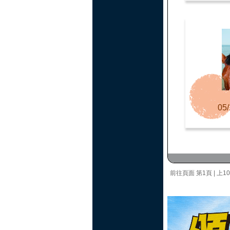
05/
前往頁面
第1頁
|
上1