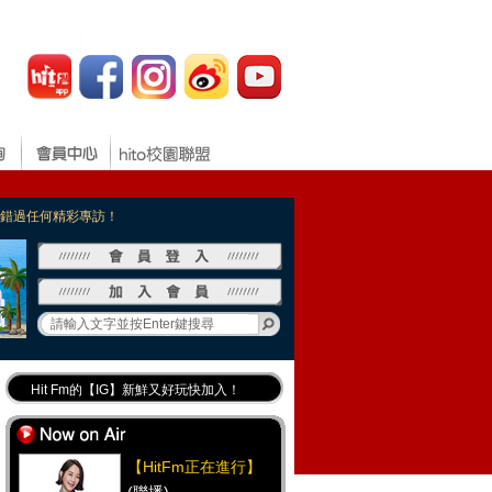
，不錯過任何精彩專訪！
Hit Fm的【IG】新鮮又好玩快加入！
Hit Fm【FB臉書粉絲團】等你加入！
最專業《DJ推薦》好音樂千萬別錯過！
【HitFm正在進行】
好康報報 最新優惠訊息都在這！