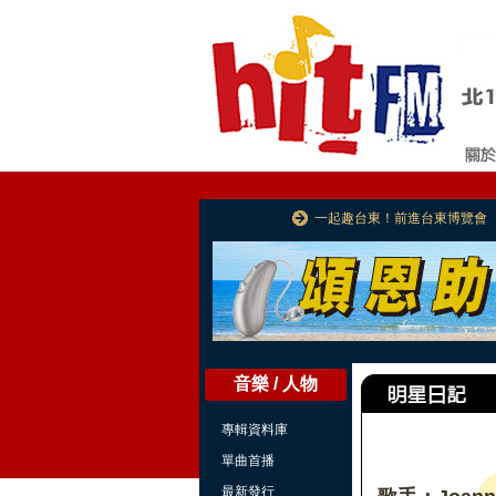
一起趣台東！前進台東博覽會
音樂 / 人物
專輯資料庫
單曲首播
最新發行