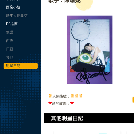
歌手：陳珊妮
西朵小姐
歷年人物專訪
DJ推薦
華語
西洋
日亞
其他
明星日記
♛
♛
♛
♛
人氣指數：
❤
❤
愛的鼓勵：