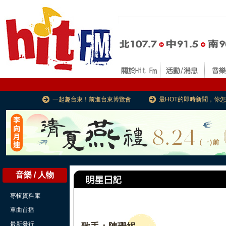
一起趣台東！前進台東博覽會
最HOT的即時新聞，你
音樂 / 人物
專輯資料庫
單曲首播
最新發行