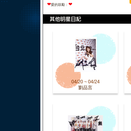
❤
❤
愛的鼓勵：
04/20 ~ 04/24
劉品言