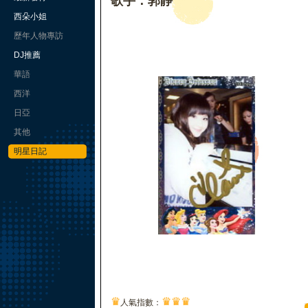
歌手：郭靜
西朵小姐
歷年人物專訪
DJ推薦
華語
西洋
日亞
其他
明星日記
♛
♛
♛
♛
人氣指數：