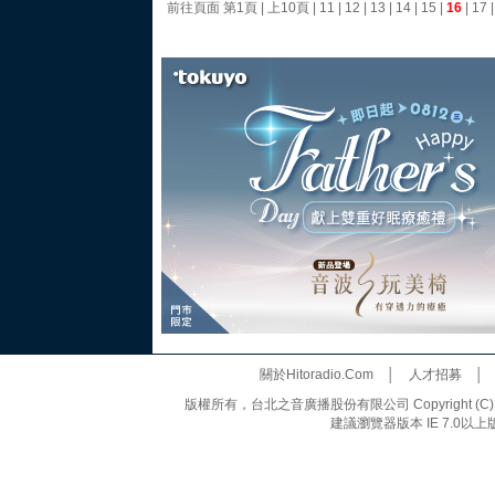
前往頁面
第1頁
|
上10頁
|
11
|
12
|
13
|
14
|
15
|
16
|
17
關於Hitoradio.Com
│
人才招募
版權所有，台北之音廣播股份有限公司 Copyright (C) 20
建議瀏覽器版本 IE 7.0以上