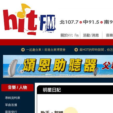
一起趣台東！前進台東博覽會
最HOT的即時新聞，你
音樂 / 人物
專輯資料庫
單曲首播
最新發行