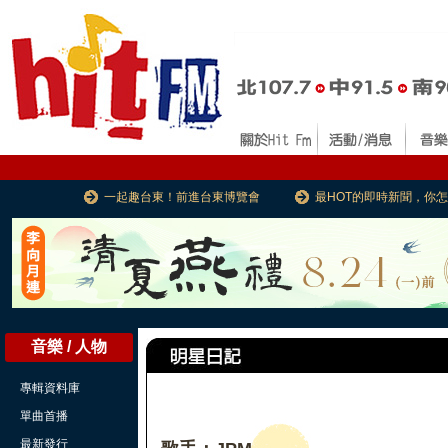
一起趣台東！前進台東博覽會
最HOT的即時新聞，你
音樂 / 人物
專輯資料庫
單曲首播
最新發行