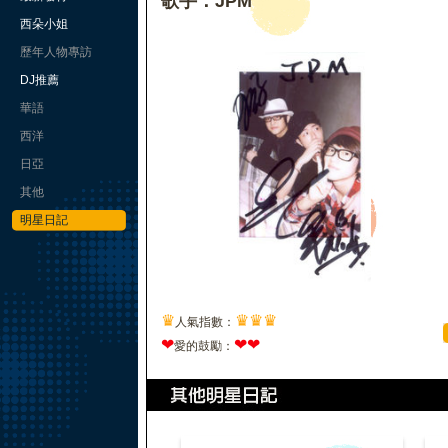
歌手：JPM
西朵小姐
歷年人物專訪
DJ推薦
華語
西洋
日亞
其他
明星日記
♛
♛
♛
♛
人氣指數：
❤
❤
❤
愛的鼓勵：