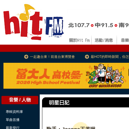
一起趣台東！前進台東博覽會
最HOT的即時新聞，你
音樂 / 人物
專輯資料庫
單曲首播
最新發行