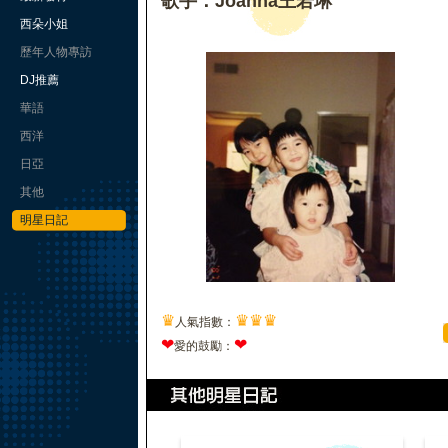
歌手：Joanna王若琳
西朵小姐
歷年人物專訪
DJ推薦
華語
西洋
日亞
其他
明星日記
♛
♛
♛
♛
人氣指數：
❤
❤
愛的鼓勵：