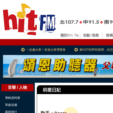
一起趣台東！前進台東博覽會
最HOT的即時新聞，你
音樂 / 人物
專輯資料庫
單曲首播
最新發行