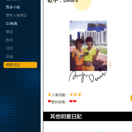
歌手：Dears
西朵小姐
歷年人物專訪
DJ推薦
華語
西洋
日亞
其他
明星日記
♛
♛
♛
♛
人氣指數：
❤
❤
❤
愛的鼓勵：