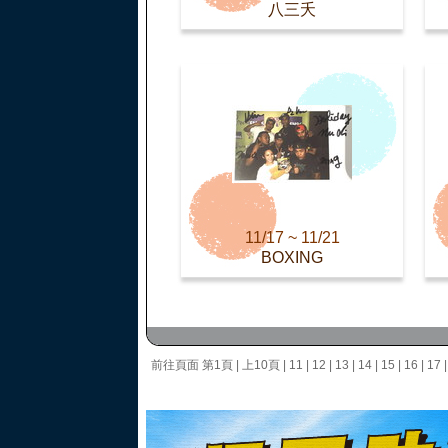
八三夭
11/17 ~ 11/21
BOXING
前往頁面
第1頁
|
上10頁
|
11
|
12
|
13
|
14
|
15
|
16
|
17