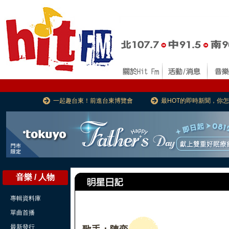
一起趣台東！前進台東博覽會
最HOT的即時新聞，你
音樂 / 人物
專輯資料庫
單曲首播
最新發行