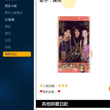
歌手：陳奕
西朵小姐
歷年人物專訪
DJ推薦
華語
西洋
日亞
其他
明星日記
♛
♛
♛
♛
人氣指數：
❤
❤
愛的鼓勵：