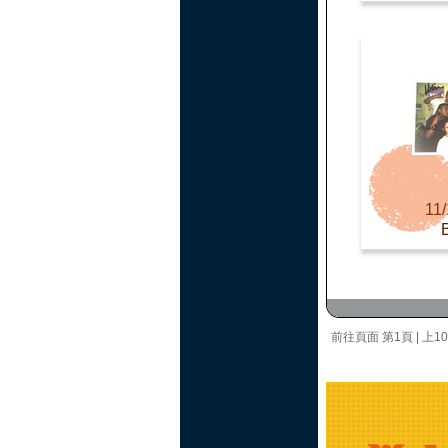
11/
前往頁面
第1頁
|
上1