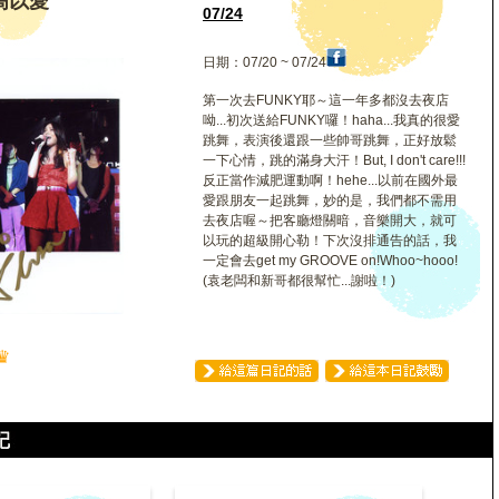
a高以愛
07/24
日期：07/20 ~ 07/24
第一次去FUNKY耶～這一年多都沒去夜店
呦...初次送給FUNKY囉！haha...我真的很愛
跳舞，表演後還跟一些帥哥跳舞，正好放鬆
一下心情，跳的滿身大汗！But, I don't care!!!
反正當作減肥運動啊！hehe...以前在國外最
愛跟朋友一起跳舞，妙的是，我們都不需用
去夜店喔～把客廳燈關暗，音樂開大，就可
以玩的超級開心勒！下次沒排通告的話，我
一定會去get my GROOVE on!Whoo~hooo!
(袁老闆和新哥都很幫忙...謝啦！)
♛