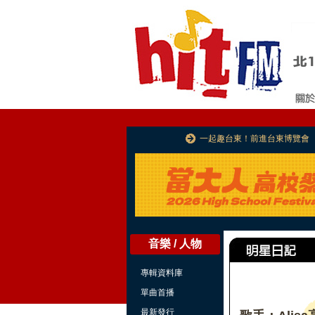
一起趣台東！前進台東博覽會
音樂 / 人物
專輯資料庫
單曲首播
最新發行