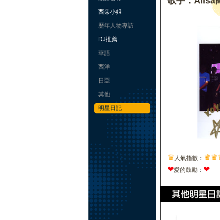
歌手：Alis
西朵小姐
歷年人物專訪
DJ推薦
華語
西洋
日亞
其他
明星日記
♛
♛
♛
人氣指數：
❤
❤
愛的鼓勵：