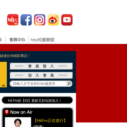
，不錯過任何精彩專訪！
Hit Fm的【IG】新鮮又好玩快加入！
Hit Fm【FB臉書粉絲團】等你加入！
最專業《DJ推薦》好音樂千萬別錯過！
【HitFm正在進行】
好康報報 最新優惠訊息都在這！