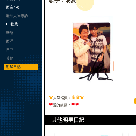
歌手：胡夏
西朵小姐
歷年人物專訪
DJ推薦
華語
西洋
日亞
其他
明星日記
♛
♛
♛
♛
人氣指數：
❤
❤
❤
愛的鼓勵：