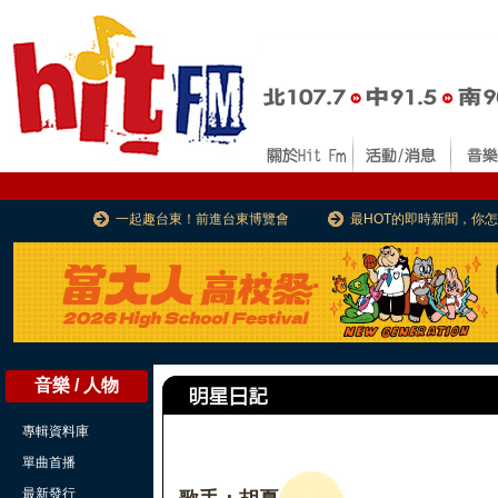
一起趣台東！前進台東博覽會
最HOT的即時新聞，你
音樂 / 人物
專輯資料庫
單曲首播
最新發行