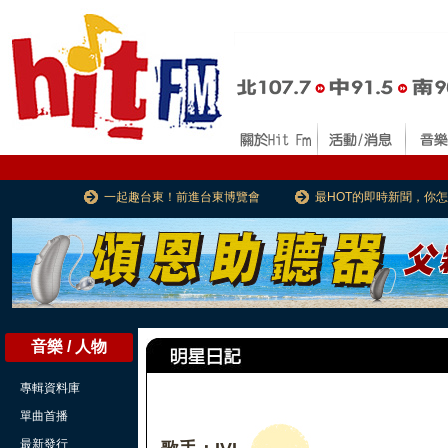
一起趣台東！前進台東博覽會
最HOT的即時新聞，你
音樂 / 人物
專輯資料庫
單曲首播
最新發行