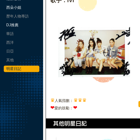
歌手：IVI
西朵小姐
歷年人物專訪
DJ推薦
華語
西洋
日亞
其他
明星日記
♛
♛
♛
♛
人氣指數：
❤
❤
愛的鼓勵：