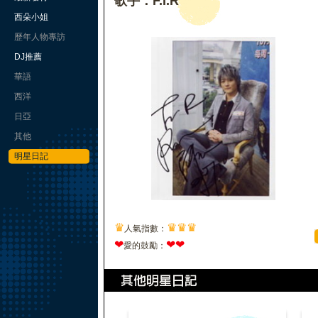
歌手：F.I.R
西朵小姐
歷年人物專訪
DJ推薦
華語
西洋
日亞
其他
明星日記
♛
♛
♛
♛
人氣指數：
❤
❤
❤
愛的鼓勵：