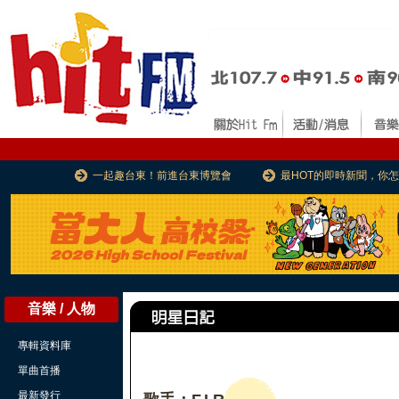
一起趣台東！前進台東博覽會
最HOT的即時新聞，你
音樂 / 人物
專輯資料庫
單曲首播
最新發行