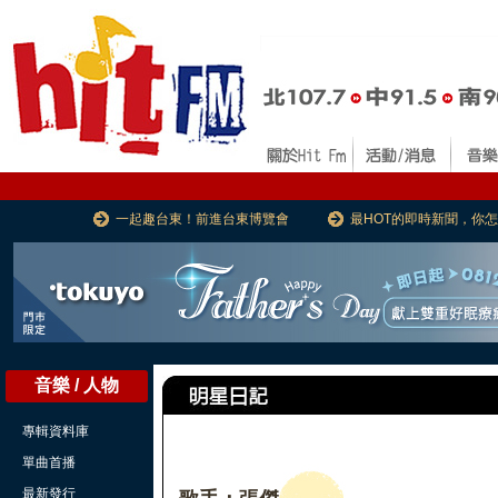
一起趣台東！前進台東博覽會
最HOT的即時新聞，你
音樂 / 人物
專輯資料庫
單曲首播
最新發行