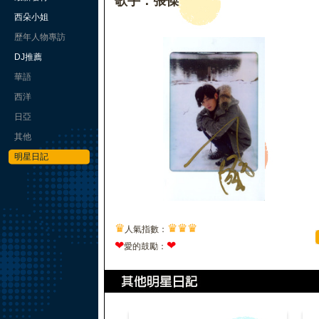
歌手：張傑
西朵小姐
歷年人物專訪
DJ推薦
華語
西洋
日亞
其他
明星日記
♛
♛
♛
♛
人氣指數：
❤
❤
愛的鼓勵：