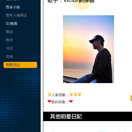
歌手：Victor劉偉德
西朵小姐
歷年人物專訪
DJ推薦
華語
西洋
日亞
其他
明星日記
♛
♛
♛
♛
人氣指數：
❤
❤
愛的鼓勵：