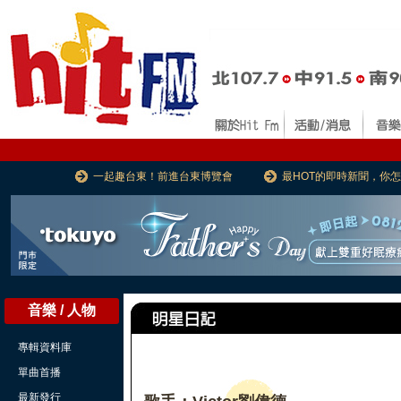
一起趣台東！前進台東博覽會
最HOT的即時新聞，你
音樂 / 人物
專輯資料庫
單曲首播
最新發行