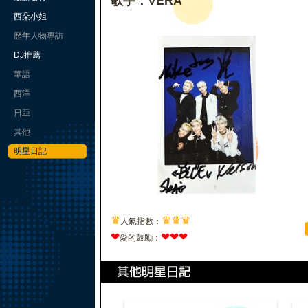
歌手：VERA
西朵小姐
歷年人物專訪
DJ推薦
華語
西洋
日亞
其他
明星日記
♛
♛
♛
♛
人氣指數：
❤
❤
❤
❤
愛的鼓勵：