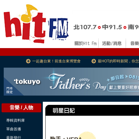
一起趣台東！前進台東博覽會
最HOT的即時新聞，你
音樂 / 人物
專輯資料庫
單曲首播
最新發行