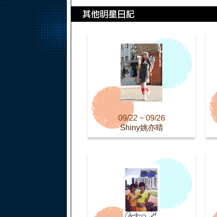
09/22 ~ 09/26
Shiny姚亦晴