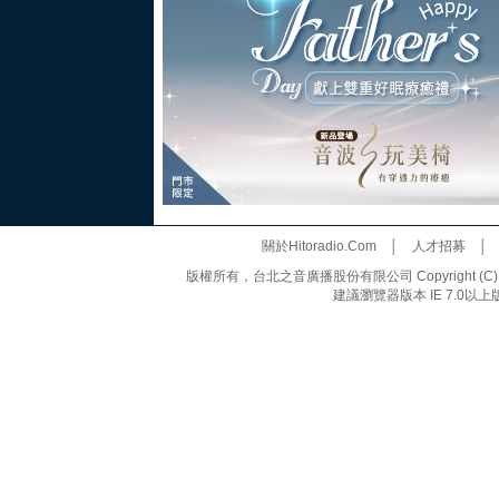
關於Hitoradio.Com
│
人才招募
版權所有，台北之音廣播股份有限公司 Copyright (C) 20
建議瀏覽器版本 IE 7.0以上