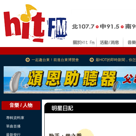
一起趣台東！前進台東博覽會
最HOT的即時新聞，你
音樂 / 人物
專輯資料庫
單曲首播
最新發行