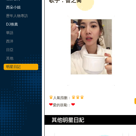
歌手：曾之喬
西朵小姐
歷年人物專訪
DJ推薦
華語
西洋
日亞
其他
明星日記
♛
♛
♛
♛
人氣指數：
❤
❤
愛的鼓勵：