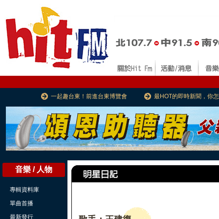
一起趣台東！前進台東博覽會
最HOT的即時新聞，你
音樂 / 人物
專輯資料庫
單曲首播
最新發行