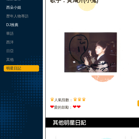
歌手：黃鴻升(小鬼)
西朵小姐
歷年人物專訪
DJ推薦
華語
西洋
日亞
其他
明星日記
♛
♛
♛
♛
人氣指數：
❤
❤
❤
愛的鼓勵：