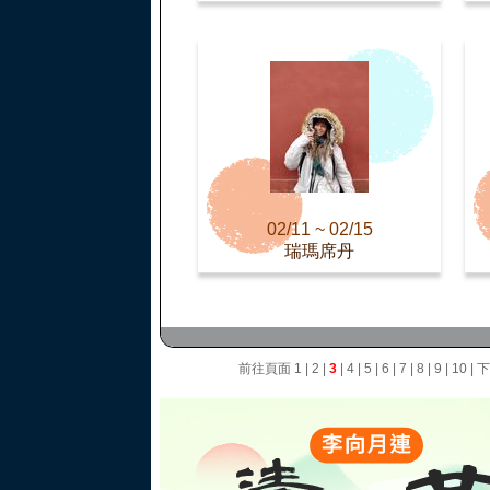
02/11 ~ 02/15
瑞瑪席丹
前往頁面
1
|
2
|
3
|
4
|
5
|
6
|
7
|
8
|
9
|
10
|
下