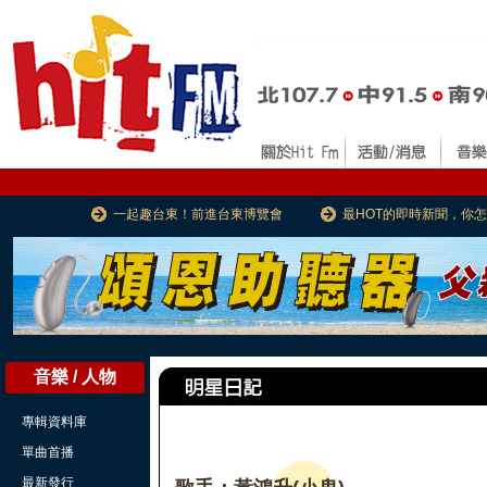
一起趣台東！前進台東博覽會
最HOT的即時新聞，你
音樂 / 人物
專輯資料庫
單曲首播
最新發行