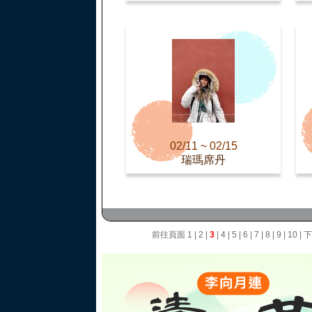
02/11 ~ 02/15
瑞瑪席丹
前往頁面
1
|
2
|
3
|
4
|
5
|
6
|
7
|
8
|
9
|
10
|
下