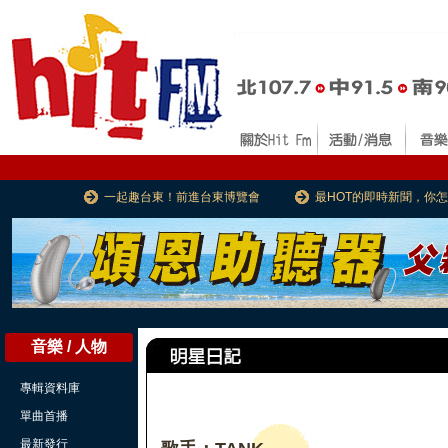
一起趣台東！前進台東博覽會
最HOT的即時新聞，你
音樂 / 人物
專輯資料庫
單曲首播
最新發行