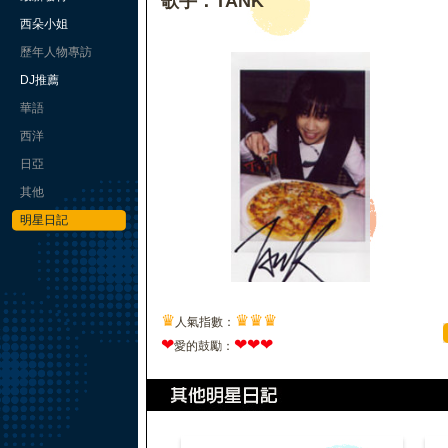
歌手：TANK
西朵小姐
歷年人物專訪
DJ推薦
華語
西洋
日亞
其他
明星日記
♛
♛
♛
♛
人氣指數：
❤
❤
❤
❤
愛的鼓勵：