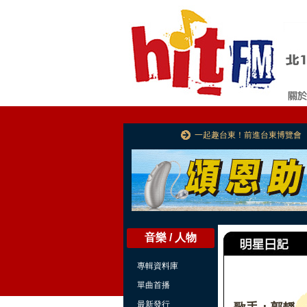
一起趣台東！前進台東博覽會
音樂 / 人物
專輯資料庫
單曲首播
最新發行