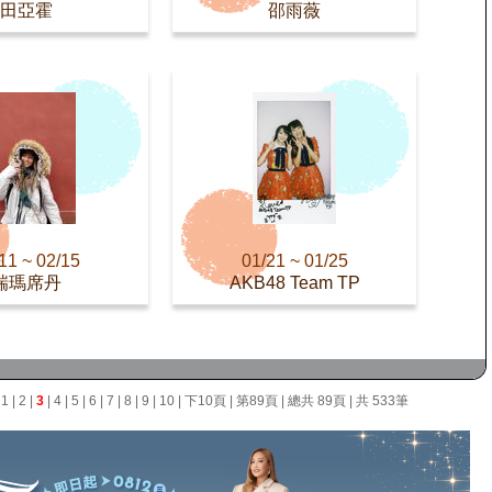
田亞霍
邵雨薇
11 ~ 02/15
01/21 ~ 01/25
瑞瑪席丹
AKB48 Team TP
面
1
|
2
|
3
|
4
|
5
|
6
|
7
|
8
|
9
|
10
|
下10頁
|
第89頁
| 總共 89頁 | 共 533筆