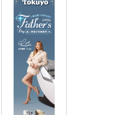
【HitFm正在進行】
(宜蘭)
翹班DJ-維多
【Next】
(宜蘭)午茶DJ-SoWhat
【HitFm正在進行】
(花東)
翹班DJ-GJ蔣卓嘉
【Next】
(花東)元氣音樂