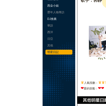
歌手：郭靜
西朵小姐
歷年人物專訪
DJ推薦
華語
西洋
日亞
其他
明星日記
♛
♛
♛
人氣指數：
❤
❤
❤
愛的鼓勵：