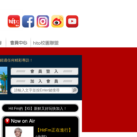
，不錯過任何精彩專訪！
Hit Fm的【IG】新鮮又好玩快加入！
Hit Fm【FB臉書粉絲團】等你加入！
最專業《DJ推薦》好音樂千萬別錯過！
【HitFm正在進行】
好康報報 最新優惠訊息都在這！