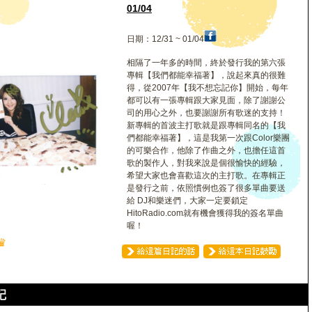
01/04
日期：12/31 ~ 01/04
相隔了一年多的時間，終於發行我的第六張
專輯【我們都能幸福著】，說起來真的很難
得，從2007年【我不想忘記你】開始，每年
都可以有一張專輯跟大家見面，除了謝謝公
司的用心之外，也要謝謝所有歌迷的支持！
新專輯的首波主打歌就是跟專輯同名的【我
們都能幸福著】，這是我第一次跟Color樂團
的可樂合作，他除了作曲之外，也擔任這首
歌的製作人，對我來說是個很愉快的經驗，
希望大家也會喜歡這次的主打歌。在專輯正
是發行之前，依照慣例也簽了很多單曲要送
給 DJ和樂迷們，大家一定要鎖定
HitoRadio.com就有機會獲得我的簽名單曲
喔！
♛