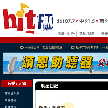
一起趣台東！前進台東博覽會
最HOT的即時新聞，你
音樂 / 人物
專輯資料庫
單曲首播
最新發行