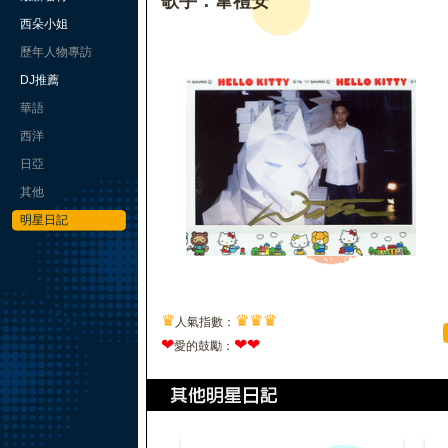
歌手：韋禮安
西朵小姐
歷年人物專訪
DJ推薦
華語
西洋
日亞
其他
明星日記
♛
♛
♛
♛
人氣指數：
❤
❤
❤
愛的鼓勵：