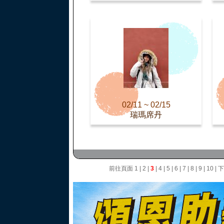
02/11 ~ 02/15
瑞瑪席丹
前往頁面
1
|
2
|
3
|
4
|
5
|
6
|
7
|
8
|
9
|
10
|
下