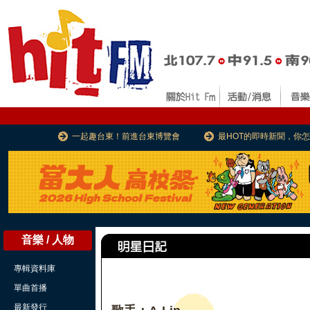
一起趣台東！前進台東博覽會
最HOT的即時新聞，你
音樂 / 人物
專輯資料庫
單曲首播
最新發行