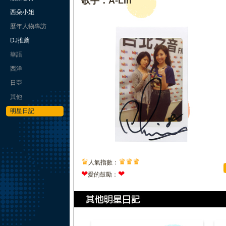
歌手：A-Lin
西朵小姐
歷年人物專訪
DJ推薦
華語
西洋
日亞
其他
明星日記
♛
♛
♛
♛
人氣指數：
❤
❤
愛的鼓勵：