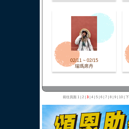
02/11 ~ 02/15
瑞瑪席丹
前往頁面
1
|
2
|
3
|
4
|
5
|
6
|
7
|
8
|
9
|
10
|
下