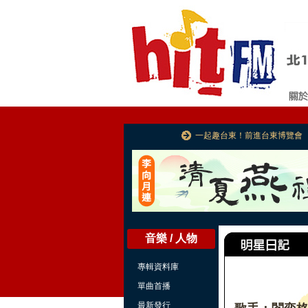
一起趣台東！前進台東博覽會
音樂 / 人物
專輯資料庫
單曲首播
最新發行