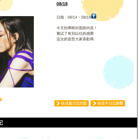
格
08/18
日期：08/14 ~ 08/18
今天拍專輯封面跟內頁！
嘗試了有別以往的感覺
這次的造型大家喜歡嗎
♛