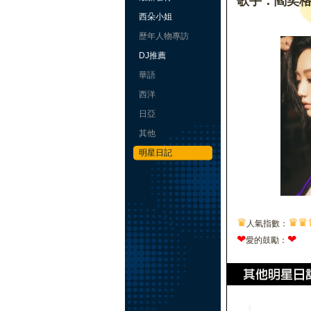
歌手：閻奕
西朵小姐
歷年人物專訪
DJ推薦
華語
西洋
日亞
其他
明星日記
♛
♛
♛
人氣指數：
❤
❤
愛的鼓勵：