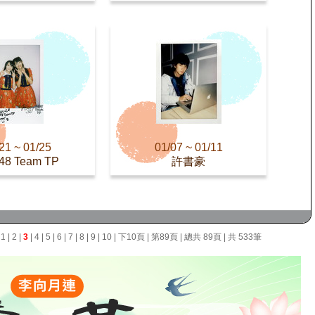
21 ~ 01/25
01/07 ~ 01/11
48 Team TP
許書豪
面
1
|
2
|
3
|
4
|
5
|
6
|
7
|
8
|
9
|
10
|
下10頁
|
第89頁
| 總共 89頁 | 共 533筆