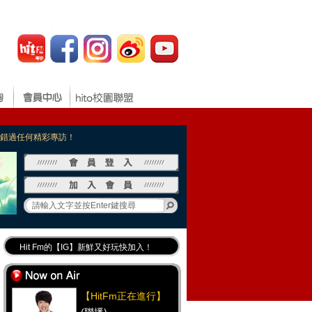
，不錯過任何精彩專訪！
Hit Fm的【IG】新鮮又好玩快加入！
Hit Fm【FB臉書粉絲團】等你加入！
最專業《DJ推薦》好音樂千萬別錯過！
【HitFm正在進行】
好康報報 最新優惠訊息都在這！