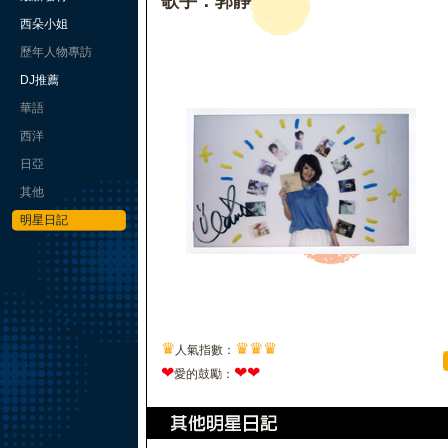
歌手：郭靜
西朵小姐
歷年人物專訪
DJ推薦
華語
西洋
日亞
其他
明星日記
♛
♛
♛
♛
人氣指數：
❤
❤
❤
愛的鼓勵：