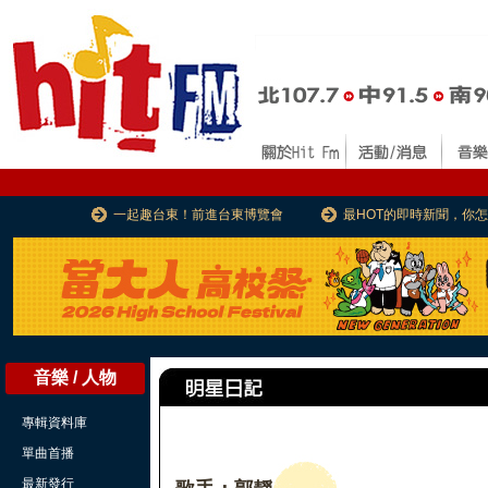
一起趣台東！前進台東博覽會
最HOT的即時新聞，你
音樂 / 人物
專輯資料庫
單曲首播
最新發行