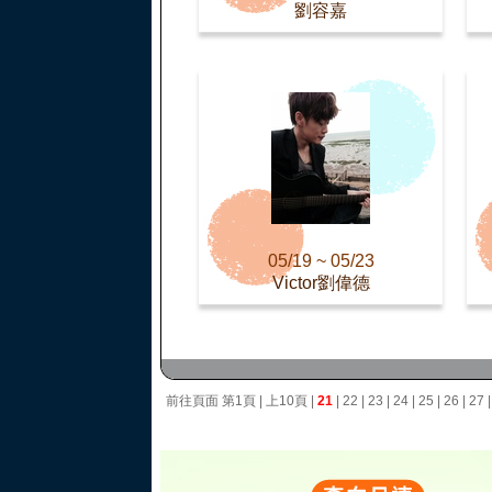
劉容嘉
05/19 ~ 05/23
Victor劉偉德
前往頁面
第1頁
|
上10頁
|
21
|
22
|
23
|
24
|
25
|
26
|
27