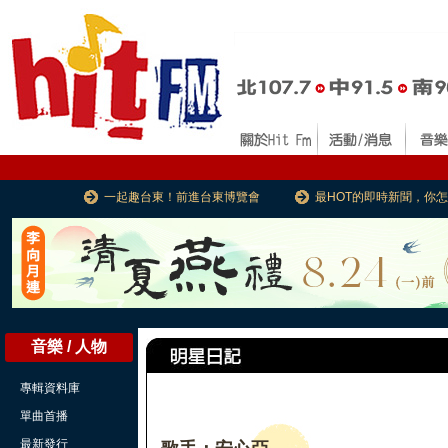
一起趣台東！前進台東博覽會
最HOT的即時新聞，你
音樂 / 人物
專輯資料庫
單曲首播
最新發行