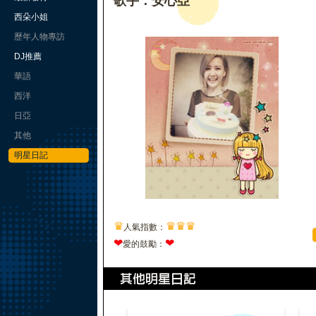
歌手：安心亞
西朵小姐
歷年人物專訪
DJ推薦
華語
西洋
日亞
其他
明星日記
♛
♛
♛
♛
人氣指數：
❤
❤
愛的鼓勵：