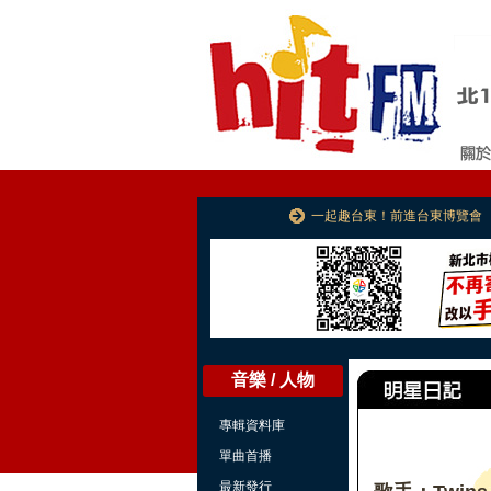
一起趣台東！前進台東博覽會
音樂 / 人物
專輯資料庫
單曲首播
最新發行