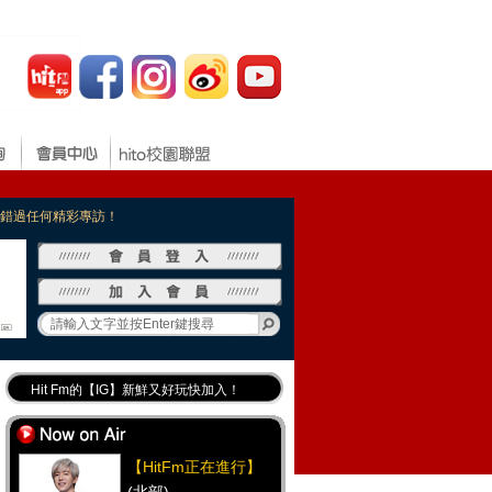
，不錯過任何精彩專訪！
Hit Fm的【IG】新鮮又好玩快加入！
Hit Fm【FB臉書粉絲團】等你加入！
最專業《DJ推薦》好音樂千萬別錯過！
【HitFm正在進行】
好康報報 最新優惠訊息都在這！