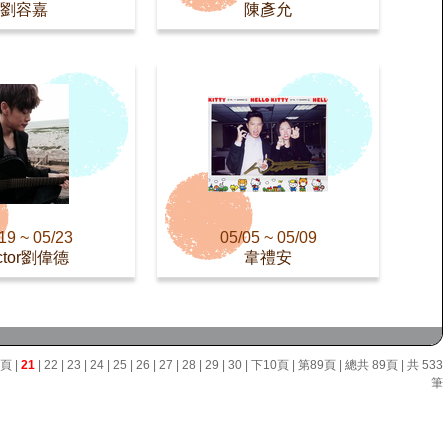
劉容嘉
陳彥允
19 ~ 05/23
05/05 ~ 05/09
ctor劉偉德
韋禮安
0頁
|
21
|
22
|
23
|
24
|
25
|
26
|
27
|
28
|
29
|
30
|
下10頁
|
第89頁
| 總共 89頁 | 共 533
筆