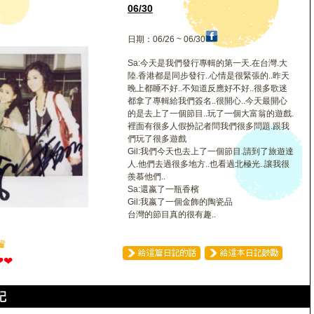
06/30
日期：06/26 ~ 06/30
Sa:今天是我們發行專輯的第一天.在台灣.大
陸.香港都是同步發行..心情是很緊張的..昨天
晚上都睡不好..不知道反應好不好..很多歌迷
都拿了專輯給我們簽名..很開心..今天最開心
的是去上了一個節目..玩了一個大富翁的遊戲.
裡面有很多人假扮記者問我們很多問題.跟我
們玩了很多遊戲
Gil:我們今天也去上了一個節目.請到了旅遊達
人.他們去過很多地方..也看過北極光..讓我很
羨慕他們..
Sa:還嬴了一瓶香檳
Gil:我嬴了一個金飾的陶瓷品
台灣的節目真的很有趣..
♛
❤
❤