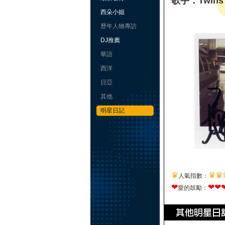
歌手：Twins
西朵小姐
歷年人物專訪
DJ推薦
華語
西洋
日亞
其他
明星日記
♛
♛
♛
人氣指數：
❤
❤
❤
愛的鼓勵：