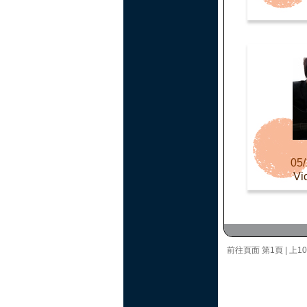
05/
Vi
前往頁面
第1頁
|
上1