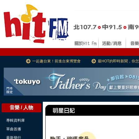
一起趣台東！前進台東博覽會
最HOT的即時新聞，你
音樂 / 人物
專輯資料庫
單曲首播
最新發行