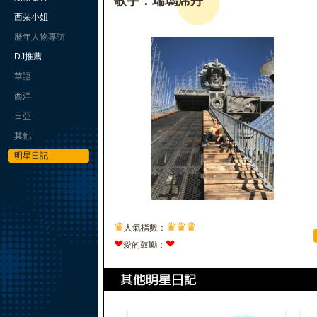
歌手：瑞瑪席丹
西朵小姐
歷年人物專訪
DJ推薦
華語
西洋
日亞
其他
明星日記
♛
♛
♛
♛
人氣指數：
❤
❤
愛的鼓勵：