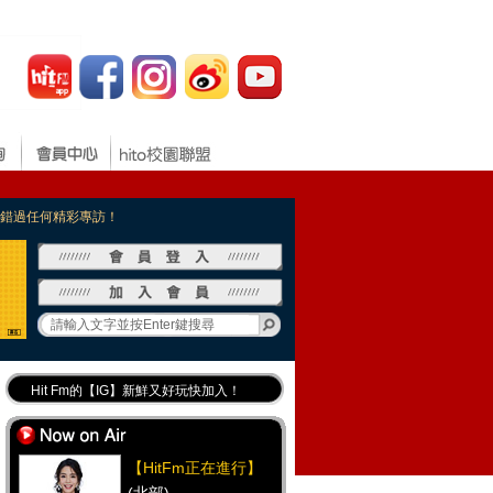
，不錯過任何精彩專訪！
Hit Fm的【IG】新鮮又好玩快加入！
Hit Fm【FB臉書粉絲團】等你加入！
最專業《DJ推薦》好音樂千萬別錯過！
【HitFm正在進行】
好康報報 最新優惠訊息都在這！