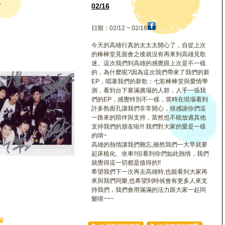
堂
02/16
日期：02/12 ~ 02/16
今天的高雄行真的太太太開心了，自從上次
的棒棒堂見面會之後就沒有再來到高雄見歌
迷。這次我們到高雄的感覺跟上次是不一樣
的，為什麼呢?因為這次我們帶來了我們的新
EP，唱著我們的新歌：七彩棒棒堂與愛情學
測，看到台下塞滿廣場的人群，人手一張我
們的EP，感覺特別不一樣，當時在現場看到
許多熟面孔讓我們非常開心，很感謝你們這
一路來的陪伴與支持，當然也不能放過其他
支持我們的朋友啦!!! 我們對大家的愛是一樣
的唷~
高雄的熱情讓我們難忘,雖然我們一大早就要
起床梳化、坐車!!但看到你們如此熱情，我們
就覺得這一切都是值得的!!
希望我們下一次再去高雄時,也能看到大家再
來與我們同樂,也希望到時候會有更多人來支
持我們，我們會用滿滿的活力跟大家一起同
樂唷~~~
♛