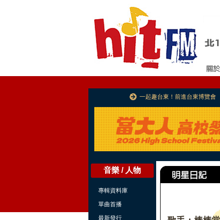
一起趣台東！前進台東博覽會
音樂 / 人物
專輯資料庫
單曲首播
最新發行