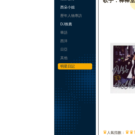
歌手：棒棒
西朵小姐
歷年人物專訪
DJ推薦
華語
西洋
日亞
其他
明星日記
♛
♛
♛
人氣指數：