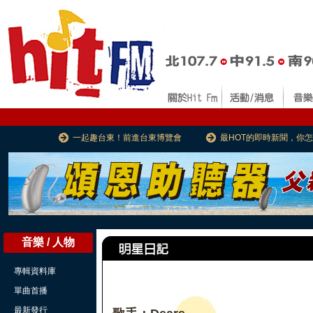
一起趣台東！前進台東博覽會
最HOT的即時新聞，你
音樂 / 人物
專輯資料庫
單曲首播
最新發行