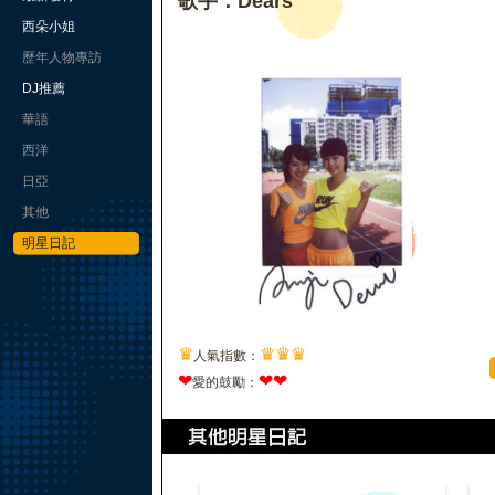
歌手：Dears
西朵小姐
歷年人物專訪
DJ推薦
華語
西洋
日亞
其他
明星日記
♛
♛
♛
♛
人氣指數：
❤
❤
❤
愛的鼓勵：