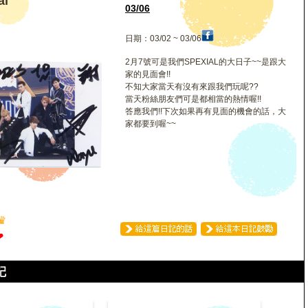
l
03/06
日期：03/02 ~ 03/06
2月7號可是我們SPEXIAL的大日子~~是跟大
家的見面會!!
不知大家當天有沒有來跟我們玩呢??
當天粉絲朋友們可是都相當的熱情喔!!
答應我們!!下次如果再有見面的機會的話，大
家都要到喔~~
♛
❤