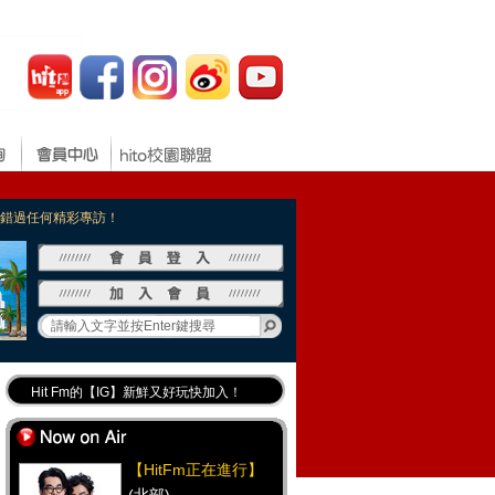
，不錯過任何精彩專訪！
Hit Fm的【IG】新鮮又好玩快加入！
Hit Fm【FB臉書粉絲團】等你加入！
最專業《DJ推薦》好音樂千萬別錯過！
【HitFm正在進行】
好康報報 最新優惠訊息都在這！