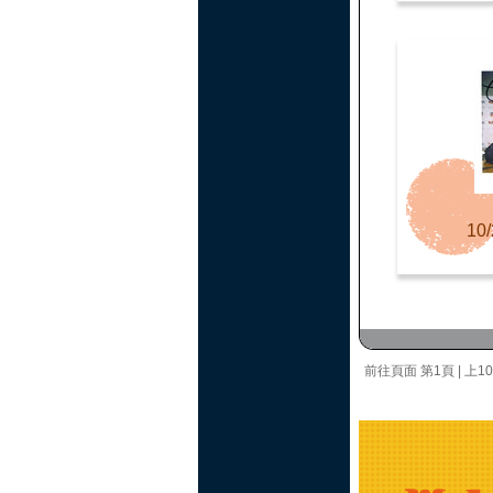
10/
前往頁面
第1頁
|
上1