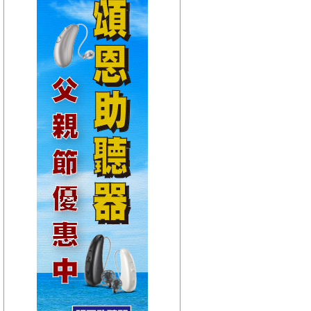
【HitFm正在進行】
(宜蘭)
音樂不夜城
【Next】
(宜蘭)只想聽音樂
【HitFm正在進行】
(花東)
東台灣夜未眠
【Next】
(花東)只想聽音樂