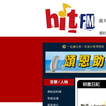
一起趣台東！前進台東博覽會
音樂 / 人物
專輯資料庫
單曲首播
最新發行