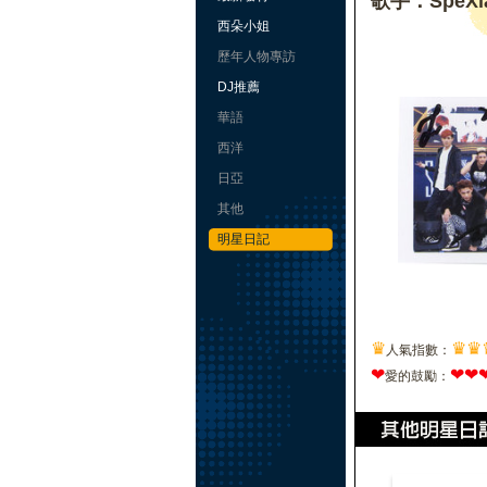
歌手：SpeXia
西朵小姐
歷年人物專訪
DJ推薦
華語
西洋
日亞
其他
明星日記
♛
♛
♛
人氣指數：
❤
❤
❤
愛的鼓勵：