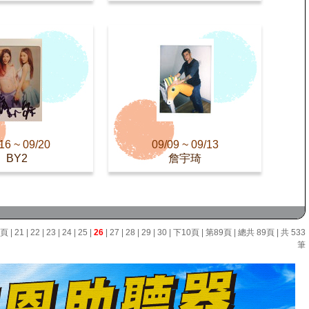
16 ~ 09/20
09/09 ~ 09/13
BY2
詹宇琦
0頁
|
21
|
22
|
23
|
24
|
25
|
26
|
27
|
28
|
29
|
30
|
下10頁
|
第89頁
| 總共 89頁 | 共 533
筆