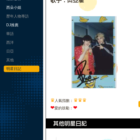
歌手：田亞霍
西朵小姐
歷年人物專訪
DJ推薦
華語
西洋
日亞
其他
明星日記
♛
♛
♛
♛
人氣指數：
❤
❤
愛的鼓勵：