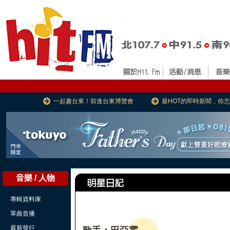
一起趣台東！前進台東博覽會
最HOT的即時新聞，你
音樂 / 人物
專輯資料庫
單曲首播
最新發行