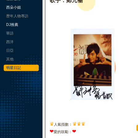
歌手：鄭元暢
西朵小姐
歷年人物專訪
DJ推薦
華語
西洋
日亞
其他
明星日記
♛
♛
♛
♛
人氣指數：
❤
❤
愛的鼓勵：