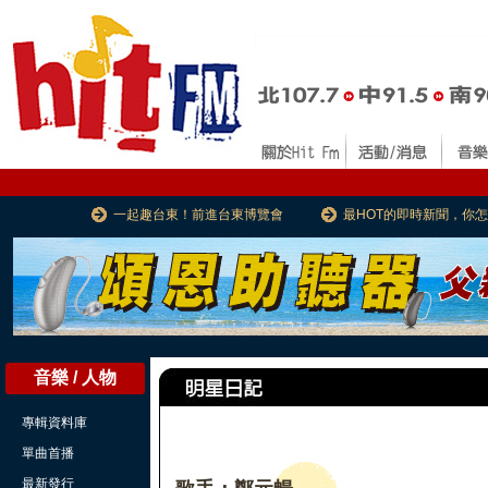
一起趣台東！前進台東博覽會
最HOT的即時新聞，你
音樂 / 人物
專輯資料庫
單曲首播
最新發行