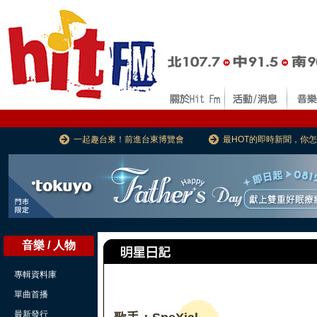
一起趣台東！前進台東博覽會
最HOT的即時新聞，你
音樂 / 人物
專輯資料庫
單曲首播
最新發行