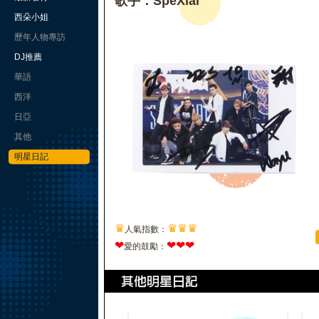
歌手：SpeXial
西朵小姐
歷年人物專訪
DJ推薦
華語
西洋
日亞
其他
明星日記
♛
♛
♛
♛
人氣指數：
❤
❤
❤
❤
愛的鼓勵：