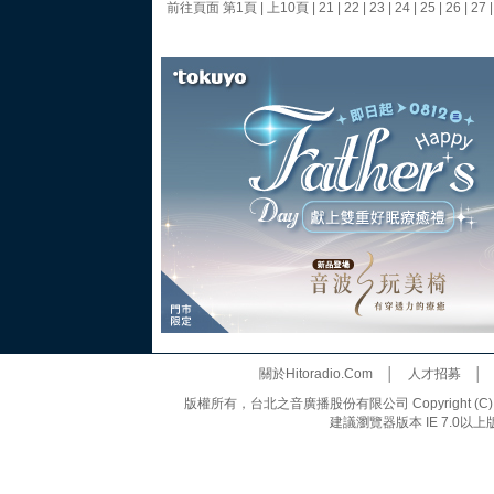
前往頁面
第1頁
|
上10頁
|
21
|
22
|
23
|
24
|
25
|
26
|
27
關於Hitoradio.Com
│
人才招募
版權所有，台北之音廣播股份有限公司 Copyright (C) 20
建議瀏覽器版本 IE 7.0以上