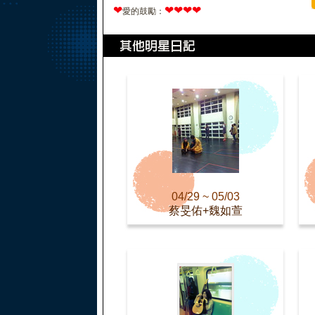
❤
❤
❤
❤
❤
愛的鼓勵：
04/29 ~ 05/03
蔡旻佑+魏如萱