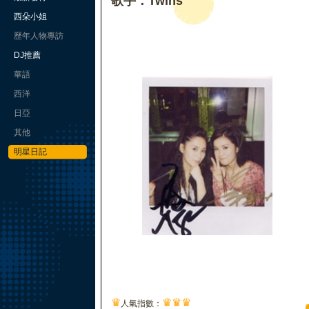
歌手：Twins
西朵小姐
歷年人物專訪
DJ推薦
華語
西洋
日亞
其他
明星日記
♛
♛
♛
♛
人氣指數：