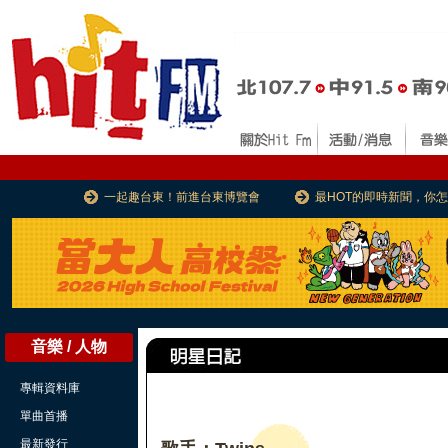
一起趣台東！前進台東博覽會
最HOT的即時新聞，你
音樂 / 人物
專輯資料庫
單曲首播
最新發行