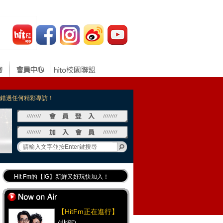
，不錯過任何精彩專訪！
Hit Fm的【IG】新鮮又好玩快加入！
Hit Fm【FB臉書粉絲團】等你加入！
最專業《DJ推薦》好音樂千萬別錯過！
【HitFm正在進行】
好康報報 最新優惠訊息都在這！