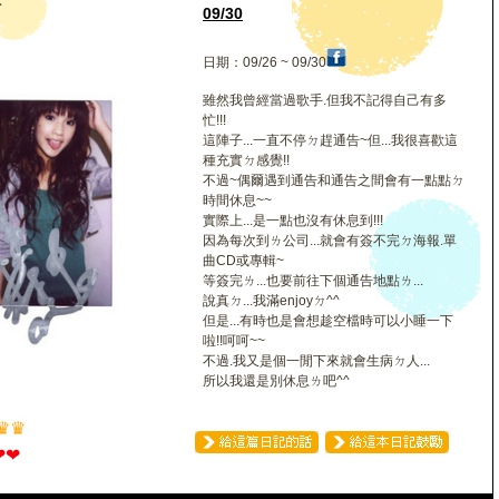
琳
09/30
日期：09/26 ~ 09/30
雖然我曾經當過歌手.但我不記得自己有多
忙!!!
這陣子...一直不停ㄉ趕通告~但...我很喜歡這
種充實ㄉ感覺!!
不過~偶爾遇到通告和通告之間會有一點點ㄉ
時間休息~~
實際上...是一點也沒有休息到!!!
因為每次到ㄌ公司...就會有簽不完ㄉ海報.單
曲CD或專輯~
等簽完ㄌ...也要前往下個通告地點ㄌ...
說真ㄉ...我滿enjoyㄉ^^
但是...有時也是會想趁空檔時可以小睡一下
啦!!呵呵~~
不過.我又是個一閒下來就會生病ㄉ人...
所以我還是別休息ㄌ吧^^
♛
♛
❤
❤