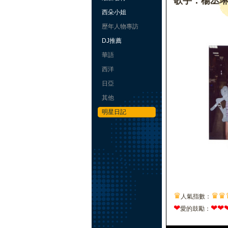
歌手：楊丞
西朵小姐
歷年人物專訪
DJ推薦
華語
西洋
日亞
其他
明星日記
♛
♛
♛
人氣指數：
❤
❤
❤
愛的鼓勵：