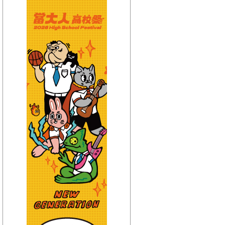
【HitFm正在進行】
(宜蘭)
音樂不夜城
【Next】
(宜蘭)只想聽音樂
【HitFm正在進行】
(花東)
東台灣夜未眠
【Next】
(花東)只想聽音樂