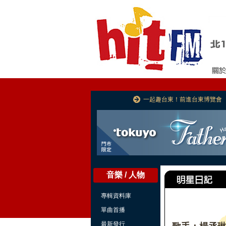
一起趣台東！前進台東博覽會
音樂 / 人物
專輯資料庫
單曲首播
最新發行