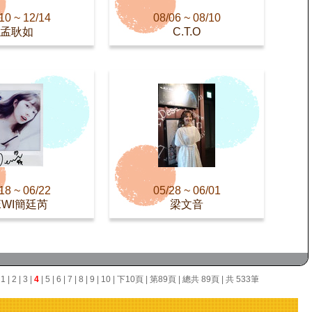
10 ~ 12/14
08/06 ~ 08/10
孟耿如
C.T.O
18 ~ 06/22
05/28 ~ 06/01
EWI簡廷芮
梁文音
面
1
|
2
|
3
|
4
|
5
|
6
|
7
|
8
|
9
|
10
|
下10頁
|
第89頁
| 總共 89頁 | 共 533筆