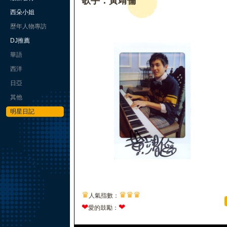
歌手：黃靖倫
西朵小姐
歷年人物專訪
DJ推薦
華語
西洋
日亞
其他
明星日記
♛
♛
♛
♛
人氣指數：
❤
❤
愛的鼓勵：