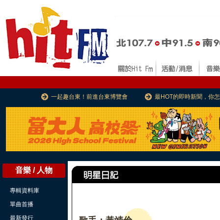
一起趣台東！前進台東博覽會
最HOT的即時新聞，你
音樂 / 人物
專輯資料庫
單曲首播
最新發行