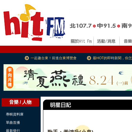
一起趣台東！前進台東博覽會
最HOT的即時新聞，你
音樂 / 人物
專輯資料庫
單曲首播
最新發行