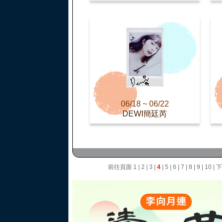
06/18 ~ 06/22
DEWI簡廷芮
前往頁面
1
|
2
|
3
|
4
|
5
|
6
|
7
|
8
|
9
|
10
|
下