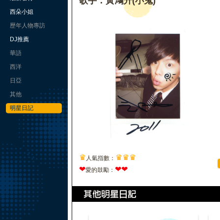
歌手：黃鴻升(小鬼)
西朵小姐
歷年人物專訪
DJ推薦
華語
西洋
日亞
其他
明星日記
♛
♛
♛
♛
人氣指數：
❤
❤
❤
愛的鼓勵：