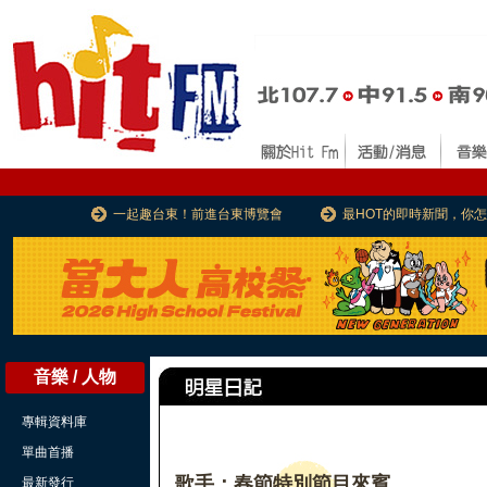
一起趣台東！前進台東博覽會
最HOT的即時新聞，你
音樂 / 人物
專輯資料庫
單曲首播
歌手：春節特別節目來賓
最新發行