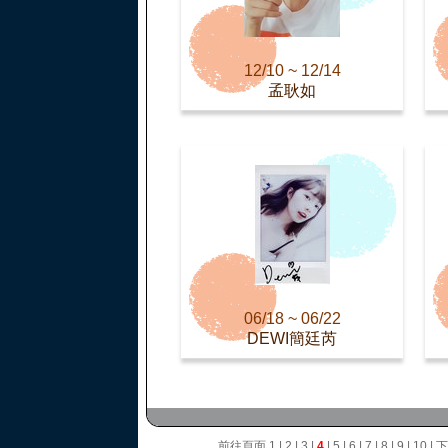
12/10 ~ 12/14
孟耿如
06/18 ~ 06/22
DEWI簡廷芮
前往頁面
1
|
2
|
3
|
4
|
5
|
6
|
7
|
8
|
9
|
10
|
下