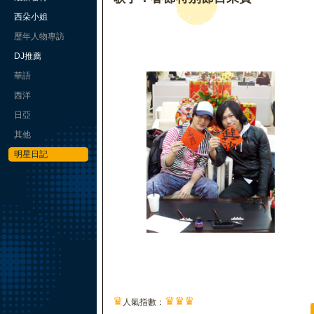
西朵小姐
歷年人物專訪
DJ推薦
華語
西洋
日亞
其他
明星日記
♛
♛
♛
♛
人氣指數：