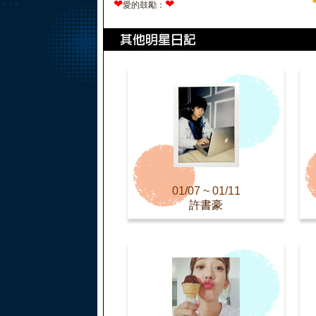
❤
❤
愛的鼓勵：
01/07 ~ 01/11
許書豪