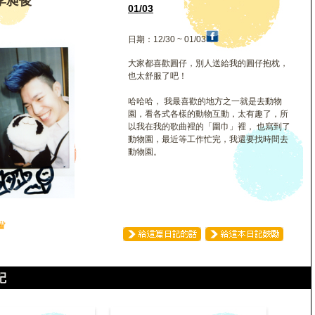
李昶俊
01/03
日期：12/30 ~ 01/03
大家都喜歡圓仔，別人送給我的圓仔抱枕，
也太舒服了吧！
哈哈哈， 我最喜歡的地方之一就是去動物
園，看各式各樣的動物互動，太有趣了，所
以我在我的歌曲裡的「圍巾」裡， 也寫到了
動物園，最近等工作忙完，我還要找時間去
動物園。
♛