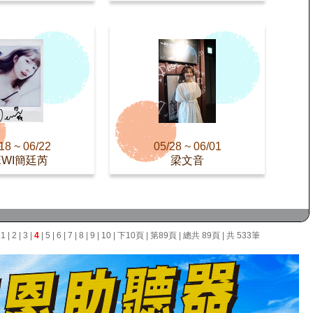
18 ~ 06/22
05/28 ~ 06/01
EWI簡廷芮
梁文音
面
1
|
2
|
3
|
4
|
5
|
6
|
7
|
8
|
9
|
10
|
下10頁
|
第89頁
| 總共 89頁 | 共 533筆