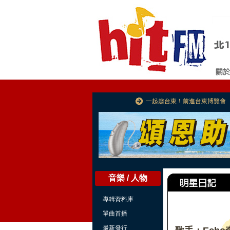
一起趣台東！前進台東博覽會
音樂 / 人物
專輯資料庫
單曲首播
最新發行