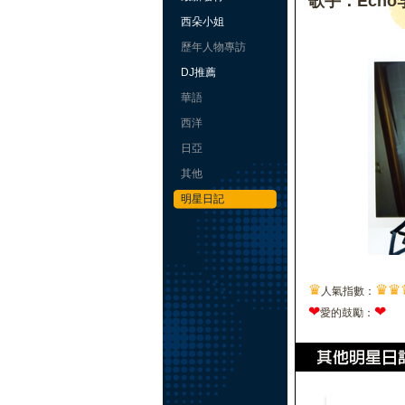
歌手：Echo
西朵小姐
歷年人物專訪
DJ推薦
華語
西洋
日亞
其他
明星日記
♛
♛
♛
人氣指數：
❤
❤
愛的鼓勵：