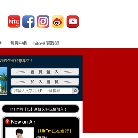
，不錯過任何精彩專訪！
Hit Fm的【IG】新鮮又好玩快加入！
Hit Fm【FB臉書粉絲團】等你加入！
最專業《DJ推薦》好音樂千萬別錯過！
【HitFm正在進行】
好康報報 最新優惠訊息都在這！