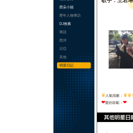
歌手：王若
西朵小姐
歷年人物專訪
DJ推薦
華語
西洋
日亞
其他
明星日記
♛
♛
♛
人氣指數：
❤
❤
愛的鼓勵：