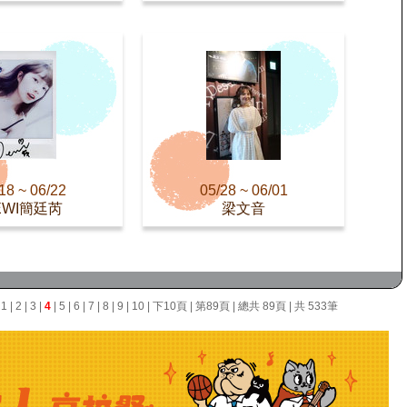
18 ~ 06/22
05/28 ~ 06/01
EWI簡廷芮
梁文音
面
1
|
2
|
3
|
4
|
5
|
6
|
7
|
8
|
9
|
10
|
下10頁
|
第89頁
| 總共 89頁 | 共 533筆