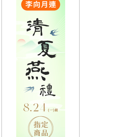
【HitFm正在進行】
(宜蘭)
流行最前線
【Next】
(宜蘭)只想聽音樂
【HitFm正在進行】
(花東)
流行最精選
【Next】
(花東)只想聽音樂