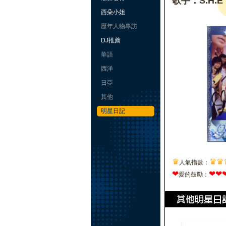
歌手：S.H.E
西朵小姐
歷年人物專訪
DJ推薦
華語
西洋
日亞
其他
明星日記
♛
♛
♛
人氣指數：
❤
❤
❤
愛的鼓勵：