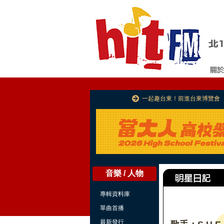
一起趣台東！前進台東博覽會
音樂 / 人物
專輯資料庫
單曲首播
最新發行