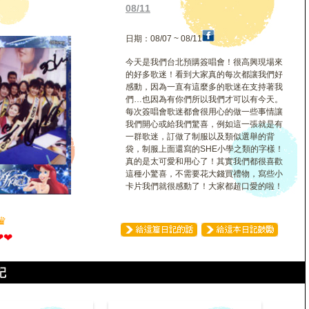
08/11
日期：08/07 ~ 08/11
今天是我們台北預購簽唱會！很高興現場來
的好多歌迷！看到大家真的每次都讓我們好
感動，因為一直有這麼多的歌迷在支持著我
們…也因為有你們所以我們才可以有今天。
每次簽唱會歌迷都會很用心的做一些事情讓
我們開心或給我們驚喜，例如這一張就是有
一群歌迷，訂做了制服以及類似選舉的背
袋，制服上面還寫的SHE小學之類的字樣！
真的是太可愛和用心了！其實我們都很喜歡
這種小驚喜，不需要花大錢買禮物，寫些小
卡片我們就很感動了！大家都超口愛的啦！
♛
❤
❤