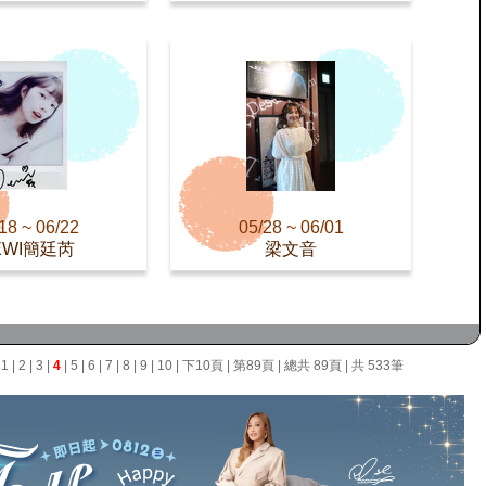
18 ~ 06/22
05/28 ~ 06/01
EWI簡廷芮
梁文音
面
1
|
2
|
3
|
4
|
5
|
6
|
7
|
8
|
9
|
10
|
下10頁
|
第89頁
| 總共 89頁 | 共 533筆