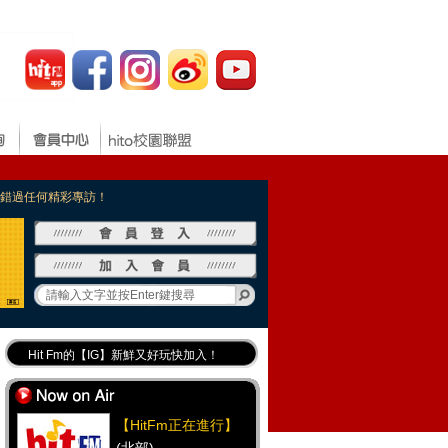
，不錯過任何精彩專訪！
Hit Fm的【IG】新鮮又好玩快加入！
Hit Fm【FB臉書粉絲團】等你加入！
最專業《DJ推薦》好音樂千萬別錯過！
【HitFm正在進行】
好康報報 最新優惠訊息都在這！